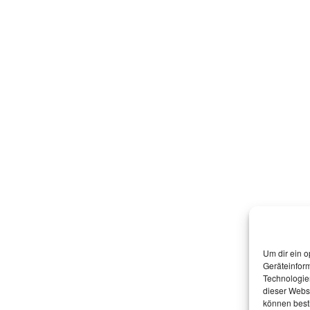
Um dir ein o
Geräteinfor
Technologien
dieser Websi
können best